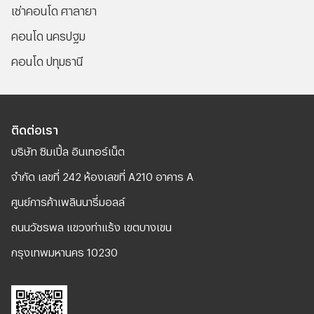
เช่าคอนโด ศาลายา
คอนโด นครปฐม
คอนโด ปทุมธานี
ติดต่อเรา
บริษัท ซิมเปิ้ล อินเทอร์เน็ต
จํากัด เลขที่ 242 ห้องเลขที่ A210 อาคาร A
ศูนย์การค้าเพลินนารี่มอลล์
ถนนวัชรพล แขวงท่าแร้ง เขตบางเขน
กรุงเทพมหานคร 10230