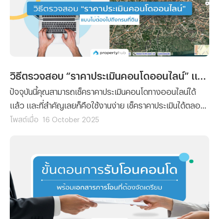
วิธีตรวจสอบ “ราคาประเมินคอนโดออนไลน์” แบบไม่ต้องไปถึงกรมที่ดิน
ปัจจุบันนี้คุณสามารถเช็คราคาประเมินคอนโดทางออนไลน์ได้
แล้ว และที่สำคัญเลยก็คือใช้งานง่าย เช็คราคาประเมินได้ตลอด
24 ชั่วโมง โดยที่ไม่ต้องเสียเวลาและค่าเดินทางไปยังกรมที่ดิน
โพสต์เมื่อ
16 October 2025
เพราะฉะนั้นทางทีมงาน Propertyhub จึงจะขอนำวิธีตรวจสอบ
“ราคาประเมินคอนโดออนไลน์” มาฝาก