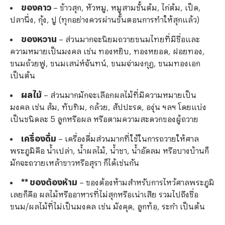
ของคาว
– ข้าวสุก, หัวหมู, หมูสามชั้นต้ม, ไก่ต้ม, เป็ด,
ปลานึ่ง, กุ้ง, ปู (ทุกอย่างควรผ่านขั้นตอนการทำให้สุกแล้ว)
ของหวาน
– ส่วนมากจะนิยมถวายขนมไทยที่มีชื่อและ
ความหมายเป็นมงคล เช่น ทองหยิบ, ทองหยอด, ฝอยทอง,
ขนมถ้วยฟู, ขนมเสน่ห์จันทน์, ขนมจ่ามงกุฎ, ขนมทองเอก
เป็นต้น
ผลไม้
– ส่วนมากมักจะเลือกผลไม้ที่มีความหมายเป็น
มงคล เช่น ส้ม, ทับทิม, กล้วย, สัปปะรด, องุ่น ฯลฯ โดยแบ่ง
เป็นชนิดละ 5 ลูกหรือผล หรือตามความสะดวกของผู้ถวาย
เครื่องดื่ม
– เครื่องดื่มส่วนมากที่ใช้ในการถวายให้ศาล
พระภูมิคือ น้ำเปล่า, น้ำผลไม้, น้ำชา, น้ำอัดลม หรือบางบ้านก็
มักจะถวายเหล้าขาวหรือสุรา ก็ได้เช่นกัน
** ของต้องห้าม
– ของต้องห้ามสำหรับการไหว้ศาลพระภูมิ
เลยก็คือ ผลไม้หรืออาหารที่ไม่สุกหรือเน่าเสีย รวมไปถึงชื่อ
ขนม/ผลไม้ที่ไม่เป็นมงคล เช่น มังคุด, ลูกท้อ, ระกำ เป็นต้น