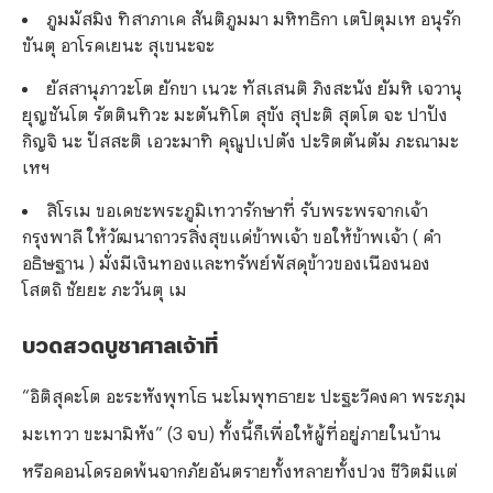
ภูมมัสมิง ทิสาภาเค สันติภูมมา มหิทธิกา เตปิตุมเห อนุรัก
ขันตุ อาโรคเยนะ สุเขนะจะ
ยัสสานุภาวะโต ยักขา เนวะ ทัสเสนติ ภิงสะนัง ยัมหิ เจวานุ
ยุญชันโต รัตตินทิวะ มะตันทิโต สุขัง สุปะติ สุตโต จะ ปาปัง
กิญจิ นะ ปัสสะติ เอวะมาทิ คุณูปเปตัง ปะริตตันตัม ภะณามะ
เหฯ
สิโรเม ขอเดชะพระภูมิเทวารักษาที่ รับพระพรจากเจ้า
กรุงพาลี ให้วัฒนาถาวรสิ่งสุขแด่ข้าพเจ้า ขอให้ข้าพเจ้า ( คำ
อธิษฐาน ) มั่งมีเงินทองและทรัพย์พัสดุข้าวของเนืองนอง
โสตถิ ชัยยะ ภะวันตุ เม
บวดสวดบูชาศาลเจ้าที่
“อิติสุคะโต อะระหังพุทโธ นะโมพุทธายะ ปะฐะวีคงคา พระภุม
มะเทวา ขะมามิหัง” (3 จบ) ทั้งนี้ก็เพื่อให้ผู้ที่อยู่ภายในบ้าน
หรือคอนโดรอดพ้นจากภัยอันตรายทั้งหลายทั้งปวง ชีวิตมีแต่