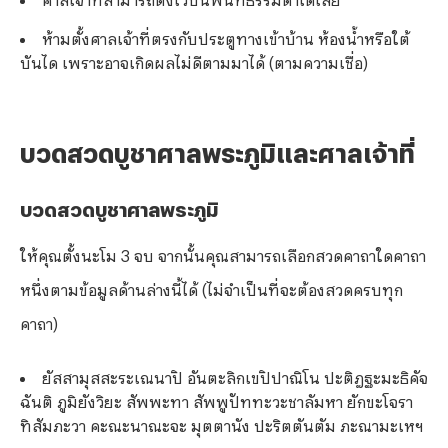
ห้ามตั้งศาลเจ้าที่ตรงกับประตูทางเข้าบ้าน ห้องน้ำหรือใต้
บันได เพราะอาจเกิดผลไม่ดีตามมาได้ (ตามความเชื่อ)
บวดสวดบูชาศาลพระภูมิและศาลเจ้าที่
บวดสวดบูชาศาลพระภูมิ
ให้คุณตั้งนะโม 3 จบ จากนั้นคุณสามารถเลือกสวดคาถาใดคาถา
หนึ่งตามข้อมูลด้านล่างนี้ได้ (ไม่จำเป็นที่จะต้องสวดครบทุก
คาถา)
ยัสสามุสสะระเณนาปิ อันตะลิกเขปิปาณิโน ปะติฎฐะมะธิคัจ
ฉันติ ภูมิยังวิยะ สัพพะทา สัพพูปัททะวะชาลัมหา ยักขะโจรา
ทิสัมภะวา คะณะนาณะจะ มุตตานัง ปะริตตันตัม ภะณามะเหฯ