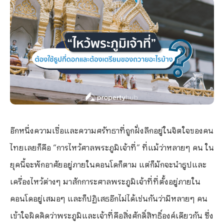
อีกหนึ่งความเชื่อและความศรัทธาที่ถูกฝั่งลึกอยู่ในจิตใจของคน
ไทยเลยก็คือ “การไหว้ศาลพระภูมิเจ้าที่” ที่แม้ว่าหลายๆ คน ใน
ยุคนี้จะพักอาศัยอยู่ภายในคอนโดก็ตาม แต่ก็มักจะนำธูปและ
เครื่องไหว้ต่างๆ มาสักการะศาลพระภูมิเจ้าที่ที่ตั้งอยู่ภายใน
คอนโดอยู่เสมอๆ และก็ปฏิเสธอีกไม่ได้เช่นกันว่ามีหลายๆ คน
เข้าใจผิดคิดว่าพระภูมิและเจ้าที่คือสิ่งศักดิ์สิทธิ์องค์เดียวกัน ซึ่ง