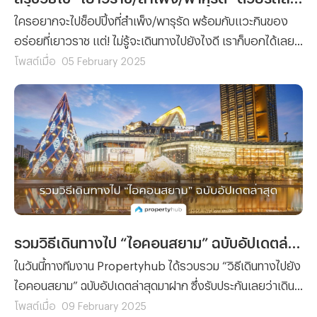
ใครอยากจะไปช็อปปิ้งที่สำเพ็ง/พารุรัด พร้อมกับแวะกินของ
อร่อยที่เยาวราช แต่! ไม่รู้จะเดินทางไปยังไงดี เราก็บอกได้เลย
ว่าบทความนี้มีคำตอบ! เพราะวันนี้ทีมงาน Propertyhub ได้
โพสต์เมื่อ
05 February 2025
รวบรวมวิธีไปเยาวราช สำเพ็งและพาหุรัด ด้วยรถสาธารณะมา
ฝาก!
รวมวิธีเดินทางไป “ไอคอนสยาม” ฉบับอัปเดตล่าสุด
ในวันนี้ทางทีมงาน Propertyhub ได้รวบรวม “วิธีเดินทางไปยัง
ไอคอนสยาม” ฉบับอัปเดตล่าสุดมาฝาก ซึ่งรับประกันเลยว่าเดิน
ทางง่าย ไม่ซับซ้อนและเดินทางไปถึงไอคอนสยามได้อย่าง
โพสต์เมื่อ
09 February 2025