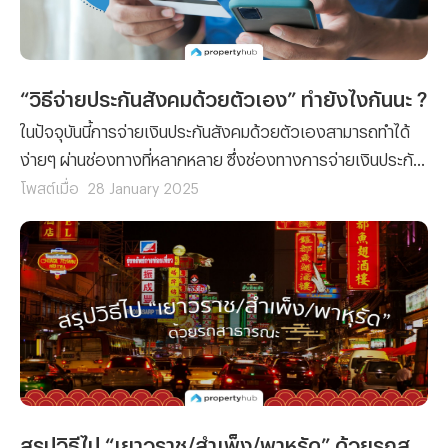
“วิธีจ่ายประกันสังคมด้วยตัวเอง” ทำยังไงกันนะ ?
ในปัจจุบันนี้การจ่ายเงินประกันสังคมด้วยตัวเองสามารถทำได้
ง่ายๆ ผ่านช่องทางที่หลากหลาย ซึ่งช่องทางการจ่ายเงินประกัน
สังคมด้วยตัวเองจะมีช่องทางไหนบ้างนั้น เราไปติดตามข้อมูล
โพสต์เมื่อ
28 January 2025
ที่ทางทีมงาน Propertyhub นำมาฝากพร้อมๆ กันเลย
สรุปวิธีไป “เยาวราช/สำเพ็ง/พาหุรัด” ด้วยรถสาธารณะ