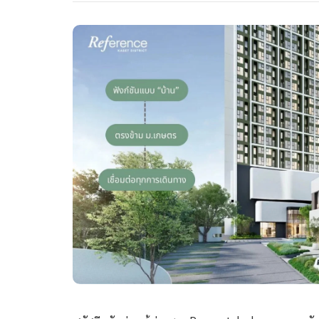
สวัสดีครับท่านผู้อ่านชาว
Propertyhub ทุก ๆ คน วัน