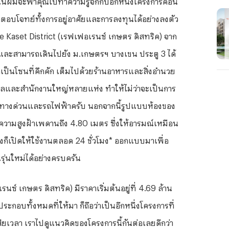
าตอบโจทย์ทั้งการอยู่อาศัยและการลงทุนได้อย่างลงตัว
e Kaset District (เรฟเฟอเรนซ์ เกษตร ดิสทริค) จาก
น และสามารถเดินไปยัง ม.เกษตรฯ บางเขน ประตู 3 ได้
าเป็นโซนที่คึกคัก เต็มไปด้วยร้านอาหารและสิ่งอำนวย
าลและสำนักงานใหญ่หลายแห่ง ทำให้ไม่ว่าจะเป็นการ
งทางด่วนและรถไฟฟ้าครับ นอกจากนี้รูปแบบห้องของ
วามสูงฝ้าเพดานถึง 4.80 เมตร ซึ่งให้อารมณ์เหมือน
างก็เปิดให้ใช้งานตลอด 24 ชั่วโมง* ออกแบบมาเพื่อ
ุ่นใหม่ได้อย่างครบครัน
ซ์ เกษตร ดิสทริค) มีราคาเริ่มต้นอยู่ที่ 4.69 ล้าน
กอบทั้งหมดที่ให้มา ก็ถือว่าเป็นอีกหนึ่งโครงการที่
สียเวลา เราไปดูแนวคิดของโครงการนี้กันต่อเลยดีกว่า