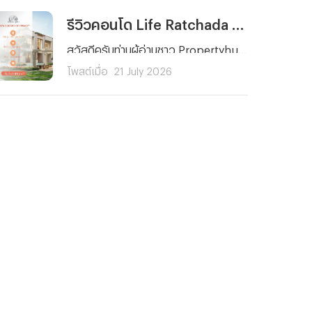
รีวิวคอนโด Life Ratchada - Rama 9 (ไลฟ์ รัชดา - พระราม 9) คอนโดใหม่ ใจกลาง พระราม 9 ใกล้ MRT 2 สาย ยูนิตน้อย Facility จัดเต็ม! เริ่ม 3.89 ลบ.*
สวัสดีครับท่านผู้อ่านชาว Propertyhub ทุก ๆ คน วันนี้ผมจะพาคุณไปรู้จักกับ Life Ratchada - Rama 9 (ไลฟ์ รัชดา - พระราม 9) คอนโดใหม่จาก AP Thailand ที่ตั้งอยู่บนทำเลศักยภาพใจกลางโซนพระราม 9 - รัชดาภิเษก ภายในซอยรัชดาภิเษก 3 แยก 4 ด้านหลังสถานทูตจีน ที่โดดเด่นด้วยการเดินทางที่สะดวกทั้งรถยนต์และรถไฟฟ้า
โพสต์เมื่อ
21 July 2026