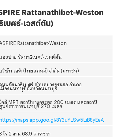
SPIRE Rattanathibet-Weston
ิเบศร์-เวสต์ตัน)
ASPIRE Rattanathibet-Weston
แอสปาย รัตนาธิเบศร์-เวสต์ตัน
บริษัท เอพี (ไทยแลนด์) จำกัด (มหาชน)
ถนนรัตนาธิเบศร์ ตำบลบางกระสอ อำเภอ
เมืองนนทบุรี จังหวัดนนทบุรี
ใกล้
MRT สถานีบางกระสอ 200 เมตร และสถานี
ศูนย์ราชการนนทบุรี 270 เมตร
https://maps.app.goo.gl/8Y3uYLSw5LiB8yEeA
3 ไร่ 2 งาน 68.9 ตารางวา