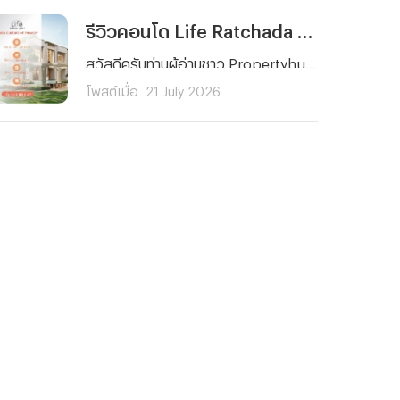
รีวิวคอนโด Life Ratchada - Rama 9 (ไลฟ์ รัชดา - พระราม 9) คอนโดใหม่ ใจกลาง พระราม 9 ใกล้ MRT 2 สาย ยูนิตน้อย Facility จัดเต็ม! เริ่ม 3.89 ลบ.*
สวัสดีครับท่านผู้อ่านชาว Propertyhub ทุก ๆ คน วันนี้ผมจะพาคุณไปรู้จักกับ Life Ratchada - Rama 9 (ไลฟ์ รัชดา - พระราม 9) คอนโดใหม่จาก AP Thailand ที่ตั้งอยู่บนทำเลศักยภาพใจกลางโซนพระราม 9 - รัชดาภิเษก ภายในซอยรัชดาภิเษก 3 แยก 4 ด้านหลังสถานทูตจีน ที่โดดเด่นด้วยการเดินทางที่สะดวกทั้งรถยนต์และรถไฟฟ้า
โพสต์เมื่อ
21 July 2026