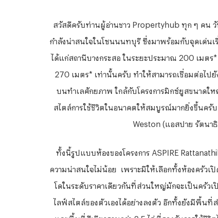
สวัสดีครับท่านผู้อ่านชาว
Propertyhub ทุก ๆ คน วั
กำลังน่าสนใจในโซนนนทบุรี ซึ่งมาพร้อมกับจุดเด่นเรื
ได้แก่สถานีบางกระสอ ในระยะประมาณ 200 เมตร* แล
270 เมตร* เท่านั้นครับ ทำให้สามารถเชื่อมต่อไปยังรถ
บนทำเลศักยภาพ ใกล้กับโครงการมิกซ์ยูสขนาดใหญ่อ
สไตล์การใช้ชีวิตในอนาคตให้สมบูรณ์มากยิ่งขึ้นครั
Weston (แอสปาย รัตนาธิเบ
ทั้งนี้รูปแบบห้องของโครงการ
ASPIRE Rattanathib
ความน่าสนใจไม่น้อย เพราะมีให้เลือกทั้งห้องครัวเป
โดในระดับราคาเดียวกันที่ส่วนใหญ่มักจะเป็นครัวเปิด
ไลฟ์สไตล์ของตัวเองได้อย่างลงตัว อีกทั้งยังมีพื้น
และพื้นที่สีเขียวรวมกว่า 2.5 ไร่ ที่รองรับการใช้ช