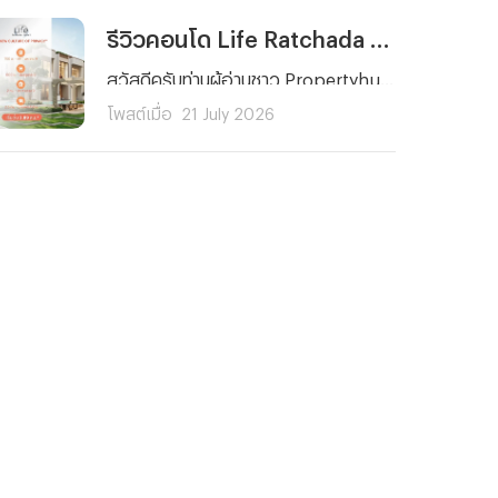
รีวิวคอนโด Life Ratchada - Rama 9 (ไลฟ์ รัชดา - พระราม 9) คอนโดใหม่ ใจกลาง พระราม 9 ใกล้ MRT 2 สาย ยูนิตน้อย Facility จัดเต็ม! เริ่ม 3.89 ลบ.*
สวัสดีครับท่านผู้อ่านชาว Propertyhub ทุก ๆ คน วันนี้ผมจะพาคุณไปรู้จักกับ Life Ratchada - Rama 9 (ไลฟ์ รัชดา - พระราม 9) คอนโดใหม่จาก AP Thailand ที่ตั้งอยู่บนทำเลศักยภาพใจกลางโซนพระราม 9 - รัชดาภิเษก ภายในซอยรัชดาภิเษก 3 แยก 4 ด้านหลังสถานทูตจีน ที่โดดเด่นด้วยการเดินทางที่สะดวกทั้งรถยนต์และรถไฟฟ้า
โพสต์เมื่อ
21 July 2026