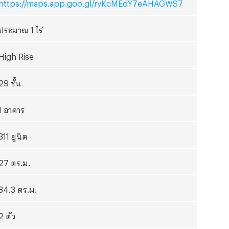
https://maps.app.goo.gl/ryKcMEdY
7
eAHAGWS
7
ประมาณ 1 ไร่
High Rise
29
ชั้น
1 อาคาร
311 ยูนิต
27 ตร.ม.
84.3 ตร.ม.
2 ตัว