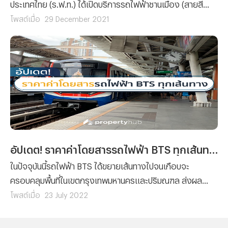
ประเทศไทย (ร.ฟ.ท.) ได้เปิดบริการรถไฟฟ้าชานเมือง (สายสี
แดง) แบบเต็มรูปแบบเชิงพาณิชย์ ทั้ง 2 เส้นทาง คือ สายบสง
โพสต์เมื่อ
29 December 2021
ซื่อ-รังสิต และ สายบางซื่อ-ตลิ่งชัน
อัปเดต! ราคาค่าโดยสารรถไฟฟ้า BTS ทุกเส้นทาง
ในปัจจุบันนี้รถไฟฟ้า BTS ได้ขยายเส้นทางไปจนเกือบจะ
ครอบคลุมพื้นที่ในเขตกรุงเทพมหานครและปริมณฑล ส่งผล
ให้การเดินทางของชาวกรุงเทพฯ นั้น เต็มไปด้วยความสะดวก
โพสต์เมื่อ
23 July 2022
สบาย ไม่ต้องมาเผชิญกับปัญหารถติดให้ปวดหัว และด้วยโอกาส
นี้เองทางทีมงาน Propertyhub จึงจะมาขออัปเดตราคาค่า