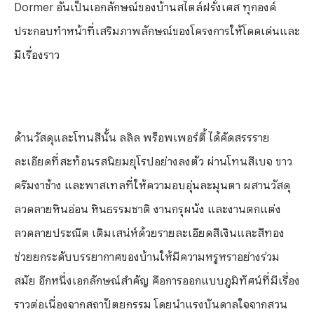
Dormer
อันเป็นเอกลักษณ์ของบ้านสไตล์ฝรั่งเศส ทุกองค์
ประกอบทำหน้าที่เสริมภาพลักษณ์ของโครงการให้โดดเด่นและ
มีเรื่องราว
ด้านวัสดุและโทนสีนั้น ลลิล พร็อพเพอร์ตี้ ได้คัดสรรราย
ละเอียดที่สะท้อนรสนิยมยุโรปอย่างลงตัว ผ่านโทนสีเบจ ขาว
ครีมงาช้าง และพาสเทลที่ให้ความอบอุ่นละมุนตา ผสานวัสดุ
ลวดลายหินอ่อน หินธรรมชาติ งานกรุผนัง และงานตกแต่ง
ลวดลายประณีต เติมเสน่ห์ด้วยรายละเอียดสีเงินและสีทอง
ช่วยยกระดับบรรยากาศของบ้านให้มีความหรูหราอย่างร่วม
สมัย อีกหนึ่งเอกลักษณ์สำคัญ คือการออกแบบภูมิทัศน์ที่มีเรื่อง
ราวต่อเนื่องจากสถาปัตยกรรม โดยนำแรงบันดาลใจจากสวน