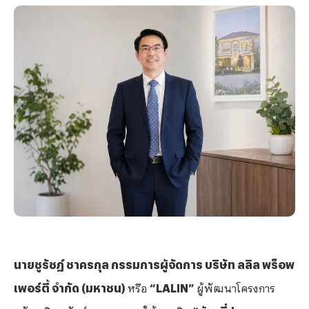
นายชูรัชฏ์ ชาครกุล
กรรมการผู้จัดการ บริษัท ลลิล พร็อพ
เพอร์ตี้ จำกัด (มหาชน)
หรือ
“
LALIN”
ผู้พัฒนาโครงการ