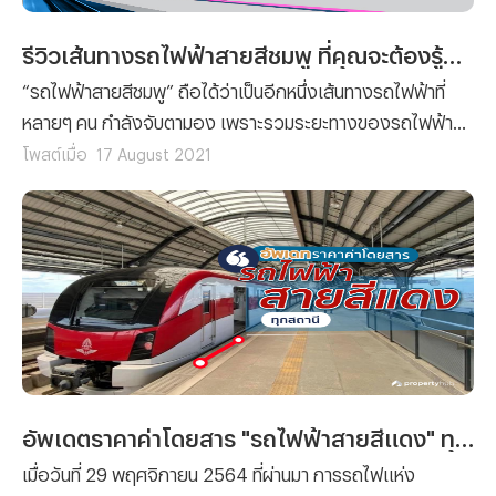
รีวิวเส้นทางรถไฟฟ้าสายสีชมพู ที่คุณจะต้องรู้ก่อนเปิดใช้งาน
“รถไฟฟ้าสายสีชมพู” ถือได้ว่าเป็นอีกหนึ่งเส้นทางรถไฟฟ้าที่
หลายๆ คน กำลังจับตามอง เพราะรวมระยะทางของรถไฟฟ้า
สายนี้นั้น มีความยาวถึง 34.5 กิโลเมตร ในพื้นกรุงเทพฯ และ
โพสต์เมื่อ
17 August 2021
ปริมณฑล (ช่วงแคราย-มีนบุรี) โดยมีสถานีรถไฟฟ้าทั้งหมด 30
สถานี จึงทำให้รถไฟฟ้าสายสีชมพูนี้ ได้กลายเป็นเส้นทาง
รถไฟฟ้าแห่งความหวังของผู้คน สำหรับการเดินทางในอนาคต
นั่นเอง
อัพเดตราคาค่าโดยสาร "รถไฟฟ้าสายสีแดง" ทุกสถานี!
เมื่อวันที่ 29 พฤศจิกายน 2564 ที่ผ่านมา การรถไฟแห่ง