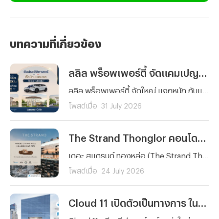
บทความที่เกี่ยวข้อง
ลลิล พร็อพเพอร์ตี้ จัดแคมเปญฉลองครบรอบ 40 ปี "ซื้อบ้านแถมรถ" อย่างยิ่งใหญ่
ลลิล พร็อพเพอร์ตี้ จัดใหญ่ แจกหนัก กับแคมเปญ “40 ปี ดีลประวัติศาสตร์ ซื้อบ้านแถมรถ* ได้เลย ไม่ต้องลุ้น” แทนคำขอบคุณลูกค้าที่ไว้วางใจตลอด 4 ทศวรรษ มอบข้อเสนอสุดคุ้มแห่งปีสำหรับผู้ที่กำลังมองหาบ้านคุณภาพ โดยตลอดเดือนสิงหาคมนี้ ลูกค้าที่ซื้อบ้านกับทุกโครงการ และยูนิตที่เข้าร่วม ของ “ลลิล พร็อพเพอร์ตี้” รับเลย ไม่ต้องลุ้น รถไฟฟ้าคอมแพคเอสยูวี BYD ATTO 1 หรือ ATTO 2 คุ้มยิ่งกว่า เมื่อซื้อบ้านภายในวันที่ 1-2 สิงหาคม 2569 รับเพิ่ม Living Package มูลค่าสูงสุด 100,000 บาท
โพสต์เมื่อ
31 July 2026
The Strand Thonglor คอนโดลักชัวรีพร้อมอยู่ Pet Friendly สำหรับครอบครัวยุคใหม่
เดอะ สแตรนด์ ทองหล่อ (The Strand Thonglor) ขยายประสบการณ์การใช้ชีวิตแบบ Pet-Friendly ให้เชื่อมต่อกับทุกมิติของการใช้ชีวิต สร้างสรรค์เครือข่ายสุดเอ็กซ์คลูซีฟร่วมกับพันธมิตรด้านสัตวแพทย์ ไลฟ์สไตล์ และคาเฟ่ทั่วทองหล่อ–สุขุมวิท เพื่อลูกบ้านและสัตว์เลี้ยงแสนรัก
โพสต์เมื่อ
24 July 2026
Cloud 11 เปิดตัวเป็นทางการ ในฐานะ “ครีเอทีฟแลนด์มาร์ก” พลิกโฉมเซาท์สุขุมวิทสู่ศูนย์กลางนวัตกรรมและเศรษฐกิจสร้างสรรค์แห่งใหม่ของเอเชีย