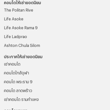
คอนโดให้เช่ายอดนิยม
โดยสาร BTS กัน ว่า ณ ตอนนี้ราคาค่าโดยสาร BTS มีราคาเริ่ม
The Politan Rive
ต้นอยู่ที่เท่าไหร่ ? เพื่อที่คุณจะได้นำไปวางแผนสำหรับการเดิน
ทางในครั้งหน้า ซึ่งถ้าพร้อมแล้วเราไปพบกับข้อมูลที่ทางทีมงาน
Life Asoke
ได้นำมาฝากกันเลย!
Life Asoke Rama 9
Life Ladprao
Ashton Chula Silom
ประกาศให้เช่ายอดนิยม
เช่าคอนโด
คอนโดใกล้จุฬา
คอนโด พระราม 9
คอนโด ลาดพร้าว
เช่าคอนโด รามคําแหง
คอนโดมาแรง