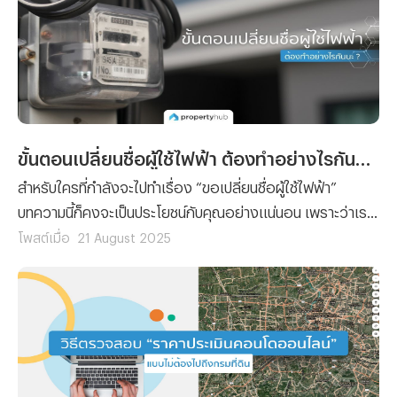
ขั้นตอนเปลี่ยนชื่อผู้ใช้ไฟฟ้า ต้องทำอย่างไรกันนะ ?
สำหรับใครที่กำลังจะไปทำเรื่อง “ขอเปลี่ยนชื่อผู้ใช้ไฟฟ้า”
บทความนี้ก็คงจะเป็นประโยชน์กับคุณอย่างแน่นอน เพราะว่าเรา
ได้รวบรวมขั้นตอนการยื่นเรื่องขอเปลี่ยนชื่อผู้ใช้ไฟฟ้า พร้อม
โพสต์เมื่อ
21 August 2025
กับลิสต์รายชื่อเอกสารที่คุณจะต้องจัดเตรียมมาฝาก