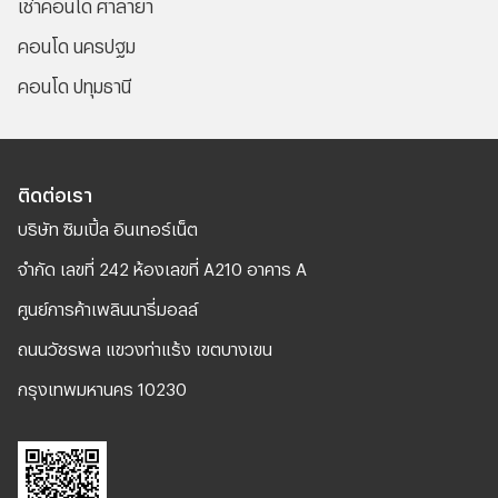
เช่าคอนโด ศาลายา
คอนโด นครปฐม
คอนโด ปทุมธานี
ติดต่อเรา
บริษัท ซิมเปิ้ล อินเทอร์เน็ต
จํากัด เลขที่ 242 ห้องเลขที่ A210 อาคาร A
ศูนย์การค้าเพลินนารี่มอลล์
ถนนวัชรพล แขวงท่าแร้ง เขตบางเขน
กรุงเทพมหานคร 10230