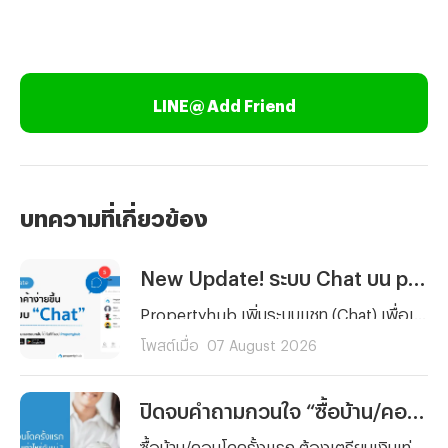
LINE@ Add Friend
บทความที่เกี่ยวข้อง
New Update! ระบบ Chat บน propertyhub.in.th
Propertyhub เพิ่มระบบแชท (Chat) เพื่อเพิ่มความสะดวกให้การสื่อสารกันมากยิ่งขึ้นระหว่างผู้ค้นหาอสังหาฯ และผู้ลงประกาศ ซึ่งสามารถใช้ได้พร้อมกัน ในวันที่ 18 ส.ค. 69 ทั้งบนเว็บไซต์ และ Application | *ไม่มีค่าใช้จ่าย สามารถใช้ฟรีได้ทุกท่าน
โพสต์เมื่อ
07 August 2026
ปิดจบคำถามกวนใจ “ซื้อบ้าน/คอนโดครั้งแรก” ต้องเตรียมเงินเท่าไหร่กันแน่ ?
ซื้อบ้าน/คอนโดครั้งแรก ต้องเตรียมเงินเท่าไหร่กันแน่ ? รวมทุกค่าใช้จ่ายตั้งแต่เงินจอง เงินดาวน์ ค่าโอน ค่าจดจำนอง ไปจนถึงเงินสำรองหลังย้ายเข้าอยู่ พร้อมตัวอย่างการคำนวณจริงและเทคนิควางแผนการเงิน อ่านจบ ซื้อบ้านได้อย่างมั่นใจ