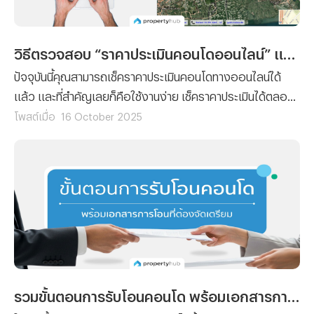
วิธีตรวจสอบ “ราคาประเมินคอนโดออนไลน์” แบบไม่ต้องไปถึงกรมที่ดิน
ปัจจุบันนี้คุณสามารถเช็คราคาประเมินคอนโดทางออนไลน์ได้
แล้ว และที่สำคัญเลยก็คือใช้งานง่าย เช็คราคาประเมินได้ตลอด
24 ชั่วโมง โดยที่ไม่ต้องเสียเวลาและค่าเดินทางไปยังกรมที่ดิน
โพสต์เมื่อ
16 October 2025
เพราะฉะนั้นทางทีมงาน Propertyhub จึงจะขอนำวิธีตรวจสอบ
“ราคาประเมินคอนโดออนไลน์” มาฝาก
รวมขั้นตอนการรับโอนคอนโด พร้อมเอกสารการโอนที่ต้องจัดเตรียม