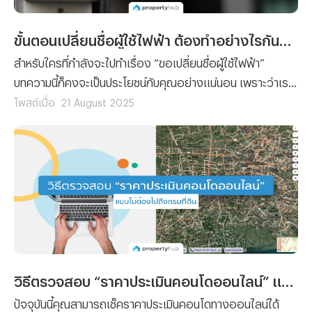
ขั้นตอนเปลี่ยนชื่อผู้ใช้ไฟฟ้า ต้องทำอย่างไรกันนะ ?
สำหรับใครที่กำลังจะไปทำเรื่อง “ขอเปลี่ยนชื่อผู้ใช้ไฟฟ้า”
บทความนี้ก็คงจะเป็นประโยชน์กับคุณอย่างแน่นอน เพราะว่าเรา
ได้รวบรวมขั้นตอนการยื่นเรื่องขอเปลี่ยนชื่อผู้ใช้ไฟฟ้า พร้อม
โพสต์เมื่อ
21 August 2025
กับลิสต์รายชื่อเอกสารที่คุณจะต้องจัดเตรียมมาฝาก
วิธีตรวจสอบ “ราคาประเมินคอนโดออนไลน์” แบบไม่ต้องไปถึงกรมที่ดิน
ปัจจุบันนี้คุณสามารถเช็คราคาประเมินคอนโดทางออนไลน์ได้