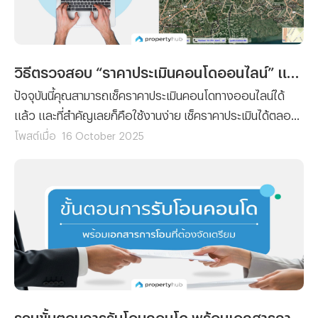
วิธีตรวจสอบ “ราคาประเมินคอนโดออนไลน์” แบบไม่ต้องไปถึงกรมที่ดิน
ปัจจุบันนี้คุณสามารถเช็คราคาประเมินคอนโดทางออนไลน์ได้
แล้ว และที่สำคัญเลยก็คือใช้งานง่าย เช็คราคาประเมินได้ตลอด
24 ชั่วโมง โดยที่ไม่ต้องเสียเวลาและค่าเดินทางไปยังกรมที่ดิน
โพสต์เมื่อ
16 October 2025
เพราะฉะนั้นทางทีมงาน Propertyhub จึงจะขอนำวิธีตรวจสอบ
“ราคาประเมินคอนโดออนไลน์” มาฝาก
รวมขั้นตอนการรับโอนคอนโด พร้อมเอกสารการโอนที่ต้องจัดเตรียม