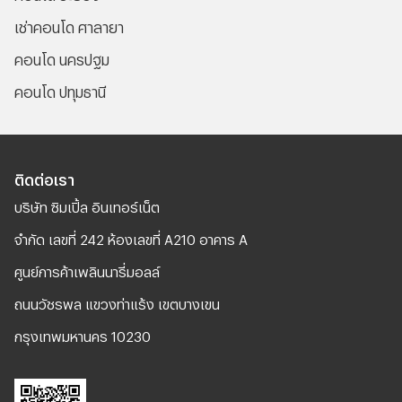
เช่าคอนโด ศาลายา
คอนโด นครปฐม
คอนโด ปทุมธานี
ติดต่อเรา
บริษัท ซิมเปิ้ล อินเทอร์เน็ต
จํากัด เลขที่ 242 ห้องเลขที่ A210 อาคาร A
ศูนย์การค้าเพลินนารี่มอลล์
ถนนวัชรพล แขวงท่าแร้ง เขตบางเขน
กรุงเทพมหานคร 10230