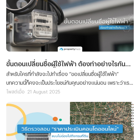
ขั้นตอนเปลี่ยนชื่อผู้ใช้ไฟฟ้า ต้องทำอย่างไรกันนะ ?
สำหรับใครที่กำลังจะไปทำเรื่อง “ขอเปลี่ยนชื่อผู้ใช้ไฟฟ้า”
บทความนี้ก็คงจะเป็นประโยชน์กับคุณอย่างแน่นอน เพราะว่าเรา
ได้รวบรวมขั้นตอนการยื่นเรื่องขอเปลี่ยนชื่อผู้ใช้ไฟฟ้า พร้อม
โพสต์เมื่อ
21 August 2025
กับลิสต์รายชื่อเอกสารที่คุณจะต้องจัดเตรียมมาฝาก