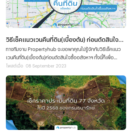
วิธีเช็คแนวเวนคืนที่ดิน(เบื้องต้น) ก่อนตัดสินใจซื้ออสังหาฯ
ทางทีมงาน Propertyhub จะขอพาคุณไปรู้จักกับวิธีเช็คแนว
เวนคืนที่ดิน(เบื้องต้น)ก่อนตัดสินใจซื้ออสังหาฯ ทั้งนี้ก็เพื่อ
ป้องกันปัญหาการเวนคืนที่ดิน ที่ขอบอกได้เลยว่าไม่มีใครอยาก
โพสต์เมื่อ
08 September 2023
จะเจอ