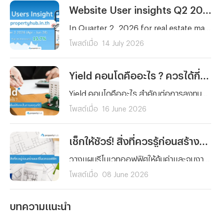
Website User insights Q2 2026 | propertyhub.in.th
In Quarter 2, 2026 for real estate market in Thailand remain vibrant for both property seekers and agents. Therefore, our peropertyhub team intend to analyze users insight in Q2 2026 (April- June) to aims for anyone in the real estate market wheather it be buyer, renter, investor, or agent who wants to better understand current users beahavior and tendency on real estate market
โพสต์เมื่อ
14 July 2026
Yield คอนโดคืออะไร ? ควรได้กี่เปอร์เซ็นต์ถึงจะเป็นการลงทุนที่ดี
Yield คอนโดคืออะไร สำคัญต่อการลงทุนปล่อยเช่าอย่างไร พร้อมเกณฑ์ Yield ที่ดีควรอยู่ที่กี่เปอร์เซ็นต์ และวิธีคำนวณแบบเข้าใจง่าย สำหรับนักลงทุนมือใหม่
โพสต์เมื่อ
16 June 2026
เช็กให้ชัวร์! สิ่งที่ควรรู้ก่อนสร้างและรีโนเวทออฟฟิศ
วางแผนรีโนเวทออฟฟิศให้คุ้มค่าและจบงานไม่บานปลาย! สรุปครบทุกสิ่งที่ต้องรู้ ตั้งแต่การเช็กโครงสร้าง การเลือกวัสดุ จนถึงเคล็ดลับคุมงบสำหรับมือใหม่ คลิกอ่านเลย!
โพสต์เมื่อ
08 June 2026
บทความแนะนำ