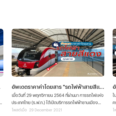
ดใช้งาน
อัพเดตราคาค่าโดยสาร "รถไฟฟ้าสายสีแดง" ทุกสถานี!
เมื่อวันที่ 29 พฤศจิกายน 2564 ที่ผ่านมา การรถไฟแห่ง
ใ
ประเทศไทย (ร.ฟ.ท.) ได้เปิดบริการรถไฟฟ้าชานเมือง
ค
(สายสีแดง) แบบเต็มรูปแบบเชิงพาณิชย์ ทั้ง 2 เส้นทาง
ผ
โพสต์เมื่อ
29 December 2021
โพ