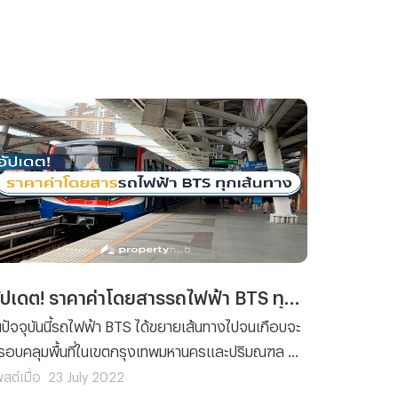
อัปเดต! ราคาค่าโดยสารรถไฟฟ้า BTS ทุกเส้นทาง
นปัจจุบันนี้รถไฟฟ้า BTS ได้ขยายเส้นทางไปจนเกือบจะ
รอบคลุมพื้นที่ในเขตกรุงเทพมหานครและปริมณฑล ส่ง
ลให้การเดินทางของชาวกรุงเทพฯ นั้น เต็มไปด้วย
สต์เมื่อ
23 July 2022