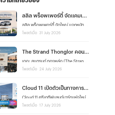
ลลิล พร็อพเพอร์ตี้ จัดแคมเปญฉลองครบรอบ 40 ปี "ซื้อบ้านแถมรถ" อย่างยิ่งใหญ่
ลลิล พร็อพเพอร์ตี้ จัดใหญ่ แจกหนัก กับแคมเปญ “40 ปี ดีลประวัติศาสตร์ ซื้อบ้านแถมรถ* ได้เลย ไม่ต้องลุ้น” แทนคำขอบคุณลูกค้าที่ไว้วางใจตลอด 4 ทศวรรษ มอบข้อเสนอสุดคุ้มแห่งปีสำหรับผู้ที่กำลังมองหาบ้านคุณภาพ โดยตลอดเดือนสิงหาคมนี้ ลูกค้าที่ซื้อบ้านกับทุกโครงการ และยูนิตที่เข้าร่วม ของ “ลลิล พร็อพเพอร์ตี้” รับเลย ไม่ต้องลุ้น รถไฟฟ้าคอมแพคเอสยูวี BYD ATTO 1 หรือ ATTO 2 คุ้มยิ่งกว่า เมื่อซื้อบ้านภายในวันที่ 1-2 สิงหาคม 2569 รับเพิ่ม Living Package มูลค่าสูงสุด 100,000 บาท
โพสต์เมื่อ
31 July 2026
The Strand Thonglor คอนโดลักชัวรีพร้อมอยู่ Pet Friendly สำหรับครอบครัวยุคใหม่
เดอะ สแตรนด์ ทองหล่อ (The Strand Thonglor) ขยายประสบการณ์การใช้ชีวิตแบบ Pet-Friendly ให้เชื่อมต่อกับทุกมิติของการใช้ชีวิต สร้างสรรค์เครือข่ายสุดเอ็กซ์คลูซีฟร่วมกับพันธมิตรด้านสัตวแพทย์ ไลฟ์สไตล์ และคาเฟ่ทั่วทองหล่อ–สุขุมวิท เพื่อลูกบ้านและสัตว์เลี้ยงแสนรัก
โพสต์เมื่อ
24 July 2026
Cloud 11 เปิดตัวเป็นทางการ ในฐานะ “ครีเอทีฟแลนด์มาร์ก” พลิกโฉมเซาท์สุขุมวิทสู่ศูนย์กลางนวัตกรรมและเศรษฐกิจสร้างสรรค์แห่งใหม่ของเอเชีย
Cloud 11 ครีเอทีฟแลนด์มาร์กแห่งใหม่ของประเทศไทยและภูมิภาคเอเชีย ถูกออกแบบให้เป็นศูนย์กลางของอุตสาหกรรมสร้างสรรค์ ที่เชื่อมโยงธุรกิจ แบรนด์ และผู้บริโภค เข้าสู่ระบบนิเวศเดียวกัน เพื่อสร้างรากฐานที่แข็งแกร่งให้กับการเติบโตของเศรษฐกิจสร้างสรรค์ในระยะยาว ภายในโครงการรวบรวม 11 Passion Engines ครอบคลุมทั้ง อาหาร แฟชั่น ภาพยนตร์ ดนตรี การเต้น ศิลปะ กีฬาและสุขภาพ เกม Content Creation งานเทศกาล และ Urban Park
โพสต์เมื่อ
17 July 2026