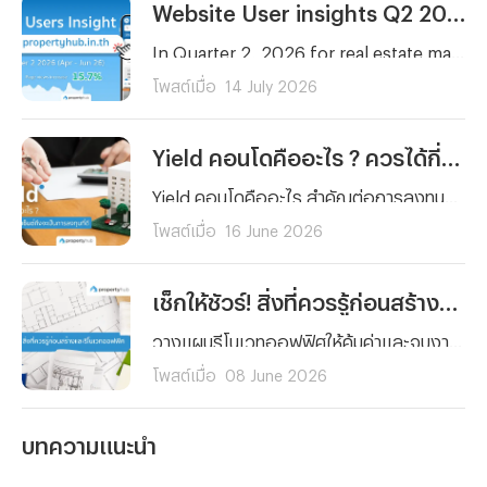
Website User insights Q2 2026 | propertyhub.in.th
In Quarter 2, 2026 for real estate market in Thailand remain vibrant for both property seekers and agents. Therefore, our peropertyhub team intend to analyze users insight in Q2 2026 (April- June) to aims for anyone in the real estate market wheather it be buyer, renter, investor, or agent who wants to better understand current users beahavior and tendency on real estate market
โพสต์เมื่อ
14 July 2026
Yield คอนโดคืออะไร ? ควรได้กี่เปอร์เซ็นต์ถึงจะเป็นการลงทุนที่ดี
Yield คอนโดคืออะไร สำคัญต่อการลงทุนปล่อยเช่าอย่างไร พร้อมเกณฑ์ Yield ที่ดีควรอยู่ที่กี่เปอร์เซ็นต์ และวิธีคำนวณแบบเข้าใจง่าย สำหรับนักลงทุนมือใหม่
โพสต์เมื่อ
16 June 2026
เช็กให้ชัวร์! สิ่งที่ควรรู้ก่อนสร้างและรีโนเวทออฟฟิศ
วางแผนรีโนเวทออฟฟิศให้คุ้มค่าและจบงานไม่บานปลาย! สรุปครบทุกสิ่งที่ต้องรู้ ตั้งแต่การเช็กโครงสร้าง การเลือกวัสดุ จนถึงเคล็ดลับคุมงบสำหรับมือใหม่ คลิกอ่านเลย!
โพสต์เมื่อ
08 June 2026
บทความแนะนำ