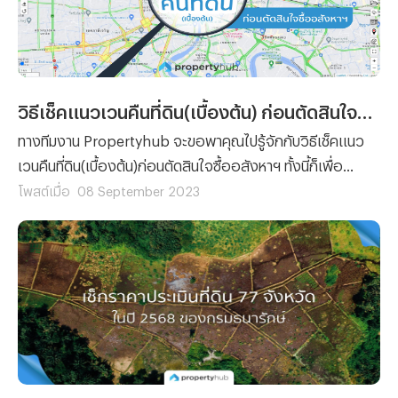
วิธีเช็คแนวเวนคืนที่ดิน(เบื้องต้น) ก่อนตัดสินใจซื้ออสังหาฯ
ทางทีมงาน Propertyhub จะขอพาคุณไปรู้จักกับวิธีเช็คแนว
เวนคืนที่ดิน(เบื้องต้น)ก่อนตัดสินใจซื้ออสังหาฯ ทั้งนี้ก็เพื่อ
ป้องกันปัญหาการเวนคืนที่ดิน ที่ขอบอกได้เลยว่าไม่มีใครอยาก
โพสต์เมื่อ
08 September 2023
จะเจอ